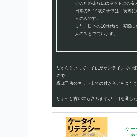
そのため彼らにはネット上の友人
日本の8-14歳の子供は、実際
人のみです。

また、日本の10歳代は、実際に
人のみとでています。

だからといって、子供がオンラインでの
ので、

親は子供のネット上での付き合いもまたき
ちょっと古い本も含みますが、目を通し
ケー
ーネ