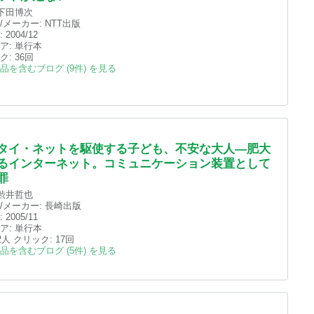
下田博次
/メーカー:
NTT出版
:
2004/12
ア:
単行本
ク
: 36回
品を含むブログ (9件) を見る
タイ・ネットを駆使する子ども、不安な大人―肥大
るインターネット。コミュニケーション装置として
罪
渋井哲也
/メーカー:
長崎出版
:
2005/11
ア:
単行本
 2人
クリック
: 17回
品を含むブログ (5件) を見る