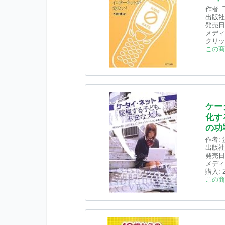
作者:
出版社
発売日
メディ
クリッ
この商
ケー
化す
の功
作者:
出版社
発売日
メディ
購入
:
この商